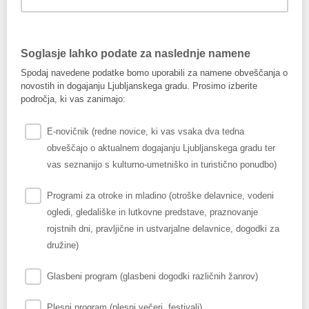
Soglasje lahko podate za naslednje namene
Spodaj navedene podatke bomo uporabili za namene obveščanja o
novostih in dogajanju Ljubljanskega gradu. Prosimo izberite
področja, ki vas zanimajo:
E-novičnik (redne novice, ki vas vsaka dva tedna
obveščajo o aktualnem dogajanju Ljubljanskega gradu ter
vas seznanijo s kulturno-umetniško in turistično ponudbo)
Programi za otroke in mladino (otroške delavnice, vodeni
ogledi, gledališke in lutkovne predstave, praznovanje
rojstnih dni, pravljične in ustvarjalne delavnice, dogodki za
družine)
Glasbeni program (glasbeni dogodki različnih žanrov)
Plesni program (plesni večeri, festivali)