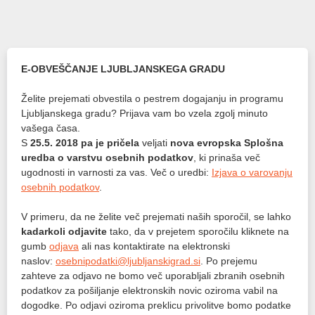
E-OBVEŠČANJE LJUBLJANSKEGA GRADU
Želite prejemati obvestila o pestrem dogajanju in programu
Ljubljanskega gradu? Prijava vam bo vzela zgolj minuto
vašega časa.
S
25.5. 2018
pa je pričela
veljati
nova evropska Splošna
uredba o varstvu osebnih podatkov
, ki prinaša več
ugodnosti in varnosti za vas. Več o uredbi:
Izjava o varovanju
osebnih podatkov
.
V primeru, da ne želite več prejemati naših sporočil, se lahko
kadarkoli odjavite
tako, da v prejetem sporočilu kliknete na
gumb
odjava
ali nas kontaktirate na elektronski
naslov:
osebnipodatki@ljubljanskigrad.si
. Po prejemu
zahteve za odjavo ne bomo več uporabljali zbranih osebnih
podatkov za pošiljanje elektronskih novic oziroma vabil na
dogodke. Po odjavi oziroma preklicu privolitve bomo podatke